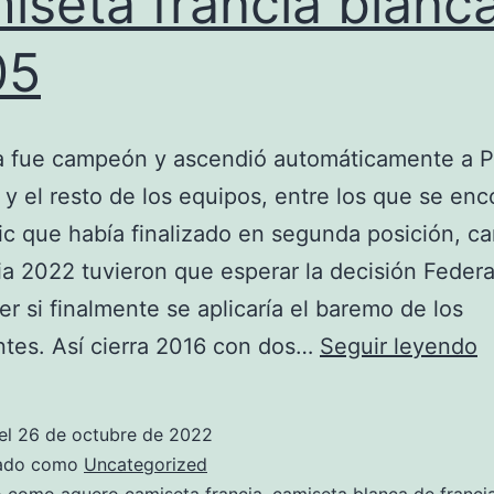
iseta francia blanc
05
la fue campeón y ascendió automáticamente a P
, y el resto de los equipos, entre los que se en
tic que había finalizado en segunda posición, c
ia 2022 tuvieron que esperar la decisión Federa
er si finalmente se aplicaría el baremo de los
c
ntes. Así cierra 2016 con dos…
Seguir leyendo
f
b
el
26 de octubre de 2022
2
zado como
Uncategorized