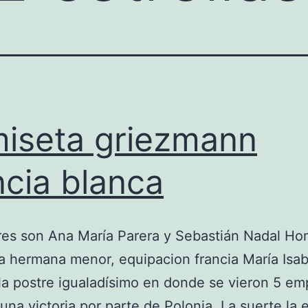
iseta griezmann
ncia blanca
es son Ana María Parera y Sebastián Nadal Ho
a hermana menor, equipacion francia María Isab
la postre igualadísimo en donde se vieron 5 em
 una victoria por parte de Polonia. La suerte la