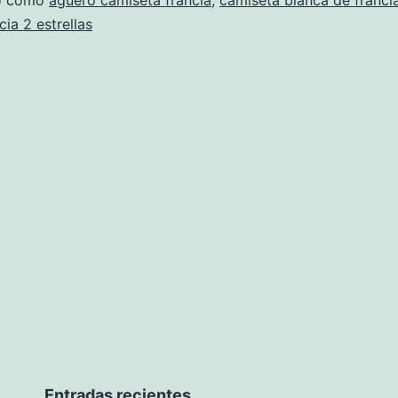
do como
aguero camiseta francia
,
camiseta blanca de franci
cia 2 estrellas
Entradas recientes