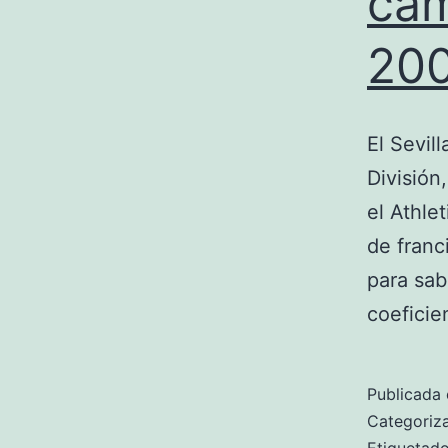
cam
20
El Sevil
División
el Athle
de franc
para sab
coeficie
Publicada 
Categori