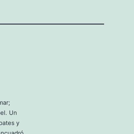
mar;
el. Un
pates y
 encuadró