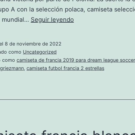
upo A con la selección polaca, camiseta selecc
camiseta
a mundial…
Seguir leyendo
griezmann
francia
el
8 de noviembre de 2022
blanca
zado como
Uncategorized
do como
camiseta de francia 2019 para dream league soccer
 griezmann
,
camiseta futbol francia 2 estrellas