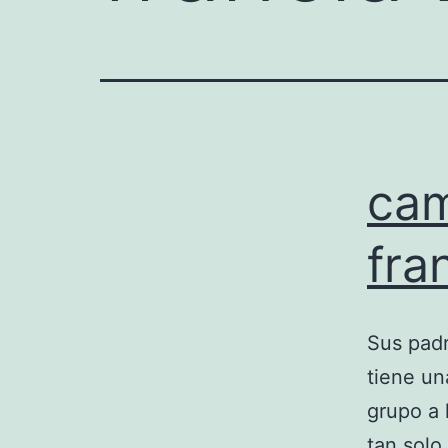
cam
fra
Sus padr
tiene un
grupo a 
tan solo