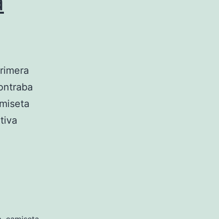
a
rimera
contraba
amiseta
tiva
amiseta
rancia
lanca
005