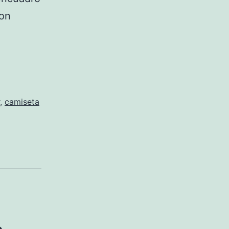
ion
,
camiseta