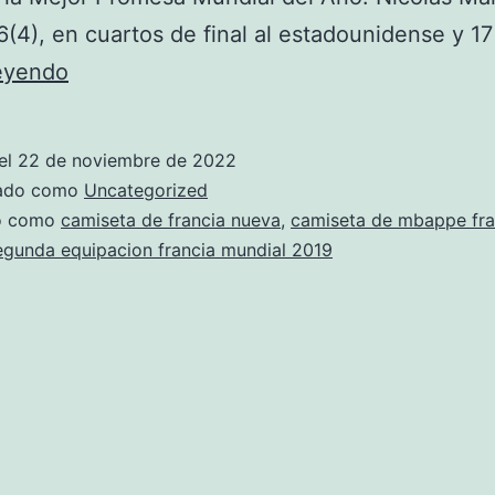
6(4), en cuartos de final al estadounidense y 1
camiseta
leyendo
francia
3
el
22 de noviembre de 2022
equipacion
zado como
Uncategorized
do como
camiseta de francia nueva
,
camiseta de mbappe fra
egunda equipacion francia mundial 2019