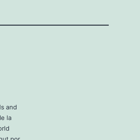
ls and
e la
orld
hut por