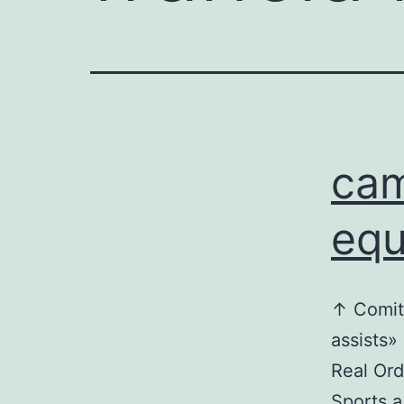
cam
equ
↑ Comité
assists»
Real Ord
Sports a