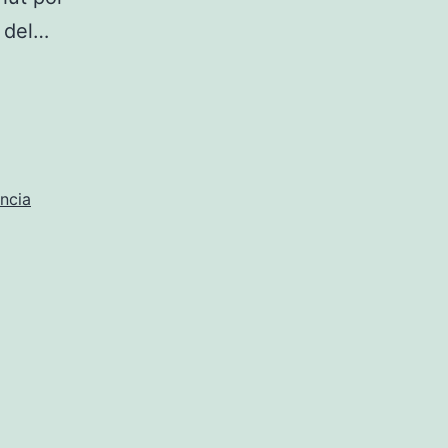
7 del…
ncia