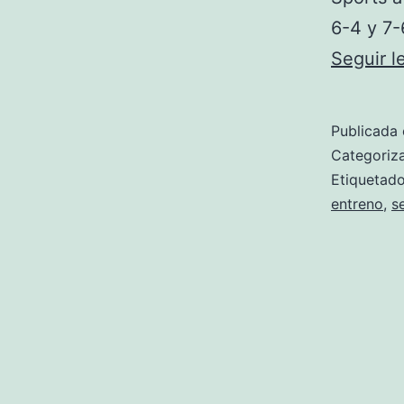
6-4 y 7-
Seguir 
Publicada 
Categori
Etiqueta
entreno
,
s