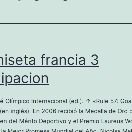
iseta francia 3
ipacion
 Olímpico Internacional (ed.). ↑ «Rule 57: Goa
 (en inglés). En 2006 recibió la Medalla de Oro d
en del Mérito Deportivo y el Premio Laureus W
 la Mejor Promesa Mundial del Año. Nicolas Ma