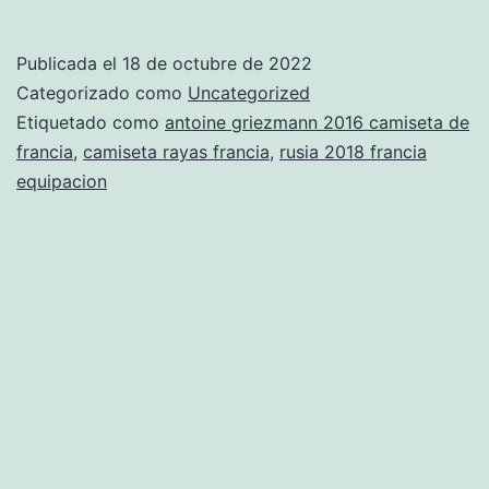
spie
franc
Publicada el
18 de octubre de 2022
beed
Categorizado como
Uncategorized
Etiquetado como
antoine griezmann 2016 camiseta de
francia
,
camiseta rayas francia
,
rusia 2018 francia
equipacion