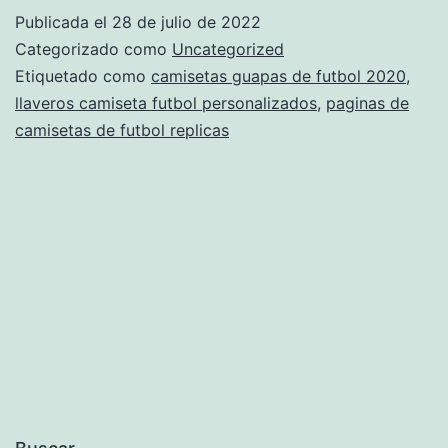
Cami
Publicada el
28 de julio de 2022
De
Categorizado como
Uncategorized
Futb
Etiquetado como
camisetas guapas de futbol 2020
,
llaveros camiseta futbol personalizados
,
paginas de
–
camisetas de futbol replicas
Www.