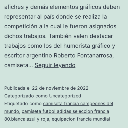
afiches y demás elementos gráficos deben
representar al país donde se realiza la
competición a la cual le fueron asignados
dichos trabajos. También valen destacar
trabajos como los del humorista gráfico y
escritor argentino Roberto Fontanarrosa,
camiseta
camiseta…
Seguir leyendo
retro
francia
Publicada el
22 de noviembre de 2022
blanca
Categorizado como
Uncategorized
2006
Etiquetado como
camiseta francia campeones del
mundo
,
camiseta futbol adidas seleccion francia
80.blanca.azul y roja
,
equipacion francia mundial