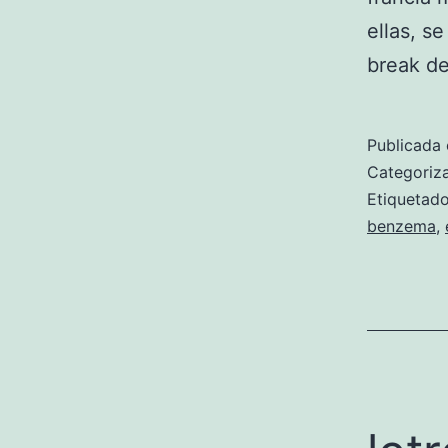
ellas, s
break d
Publicada 
Categori
Etiqueta
benzema
,