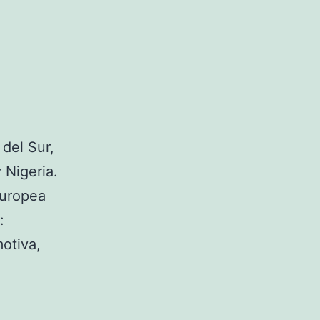
del Sur,
 Nigeria.
europea
:
motiva,