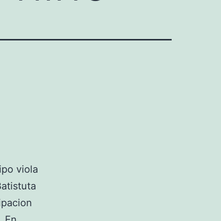
ipo viola
atistuta
ipacion
. En