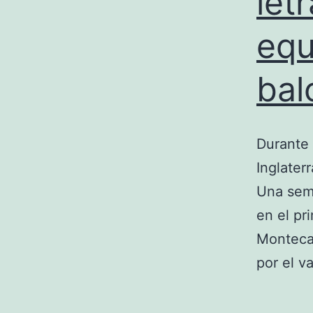
let
equ
ba
Durante 
Inglater
Una sema
en el pr
Montecar
por el v