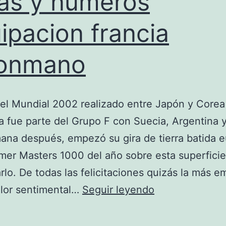
ras y numeros
ipacion francia
lonmano
el Mundial 2002 realizado entre Japón y Corea 
ra fue parte del Grupo F con Suecia, Argentina y
na después, empezó su gira de tierra batida 
imer Masters 1000 del año sobre esta superficie
lo. De todas las felicitaciones quizás la más e
letras
alor sentimental…
Seguir leyendo
y
numeros