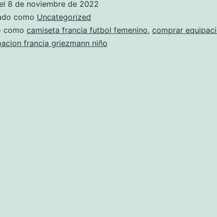
el
8 de noviembre de 2022
equipacion
zado como
Uncategorized
francia
do como
camiseta francia futbol femenino
,
comprar equipaci
pacion francia griezmann niño
balonmano