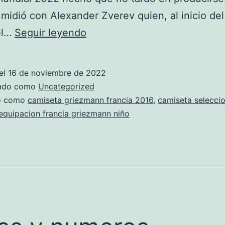
e midió con Alexander Zverev quien, al inicio del
camiseta
el…
Seguir leyendo
francia
griezzman
el
16 de noviembre de 2022
polo
zado como
Uncategorized
negro
do como
camiseta griezmann francia 2016
,
camiseta seleccio
equipacion francia griezmann niño