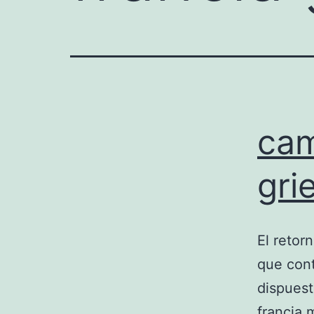
cam
gri
El retor
que cont
dispuest
francia 