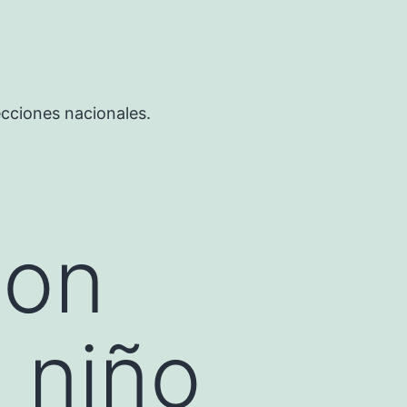
ecciones nacionales.
ion
 niño