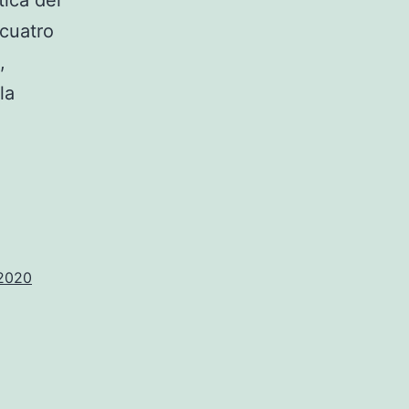
tica del
 cuatro
,
la
 2020