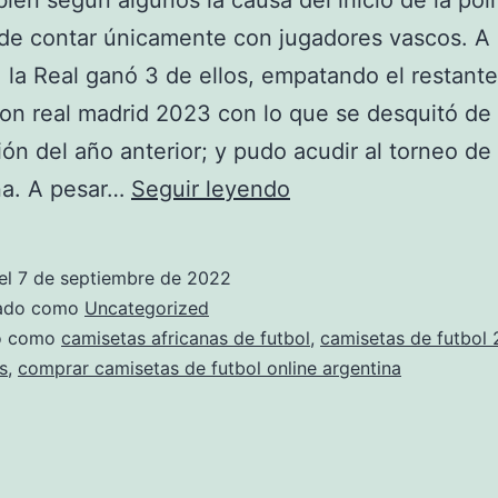
ién según algunos la causa del inicio de la polí
 de contar únicamente con jugadores vascos. A
, la Real ganó 3 de ellos, empatando el restante
on real madrid 2023 con lo que se desquitó de 
ión del año anterior; y pudo acudir al torneo de
venta
na. A pesar…
Seguir leyendo
camisetas
de
el
7 de septiembre de 2022
futbol
zado como
Uncategorized
uruguay
do como
camisetas africanas de futbol
,
camisetas de futbol
s
,
comprar camisetas de futbol online argentina