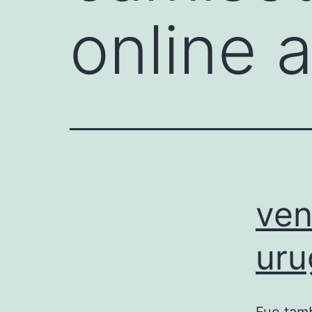
online 
ven
uru