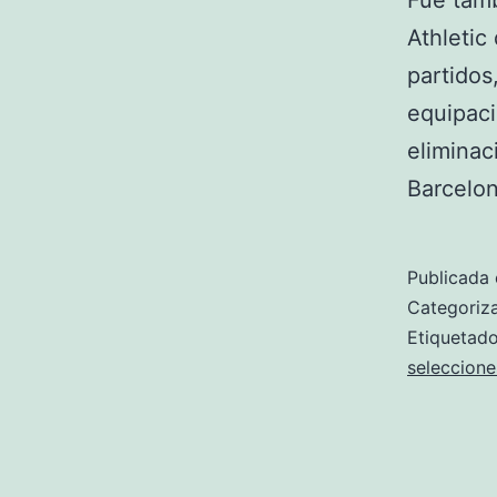
Fue tamb
Athletic
partidos
equipaci
eliminac
Barcelo
Publicada 
Categori
Etiqueta
seleccione