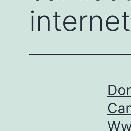
internet
Don
Cam
Www