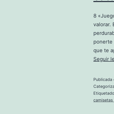
8 «Juego
valorar.
perdurab
ponerte 
que te a
Seguir 
Publicada 
Categori
Etiqueta
camisetas 