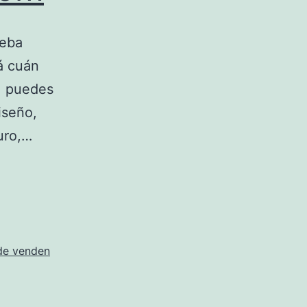
deba
á cuán
o, puedes
iseño,
uro,…
de venden