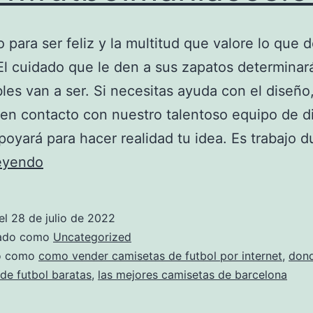
 para ser feliz y la multitud que valore lo que 
 El cuidado que le den a sus zapatos determinar
les van a ser. Si necesitas ayuda con el diseñ
en contacto con nuestro talentoso equipo de d
poyará para hacer realidad tu idea. Es trabajo d
Donde
leyendo
Estampar
Camisetas
el
28 de julio de 2022
De
zado como
Uncategorized
Futbol
do como
como vender camisetas de futbol por internet
,
don
de futbol baratas
,
las mejores camisetas de barcelona
–
Www.futbolmaniacos.com