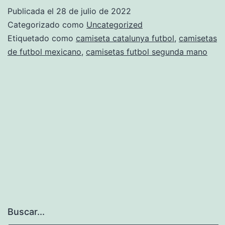
Fútbol
Publicada el
28 de julio de 2022
Más
Categorizado como
Uncategorized
Vendidas
Etiquetado como
camiseta catalunya futbol
,
camisetas
de futbol mexicano
,
camisetas futbol segunda mano
Del
Mundo
–
Periodista
Digital
Buscar...