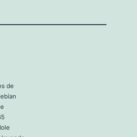
es de
debían
de
65
dole