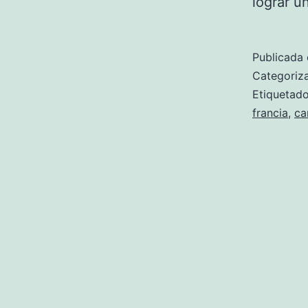
lograr u
Publicada 
Categori
Etiqueta
francia
,
ca