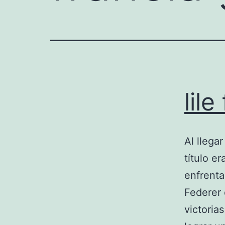
lil
Al llega
título e
enfrenta
Federer 
victoria