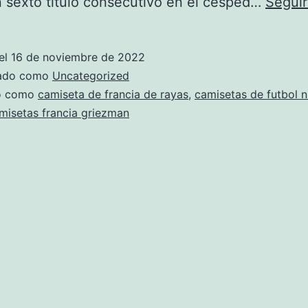
n sexto título consecutivo en el césped…
Seguir
el
16 de noviembre de 2022
zado como
Uncategorized
do como
camiseta de francia de rayas
,
camisetas de futbol n
misetas francia griezman