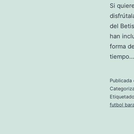
Si quier
disfrúta
del Beti
han incl
forma de
tiempo
Publicada 
Categori
Etiqueta
futbol bar