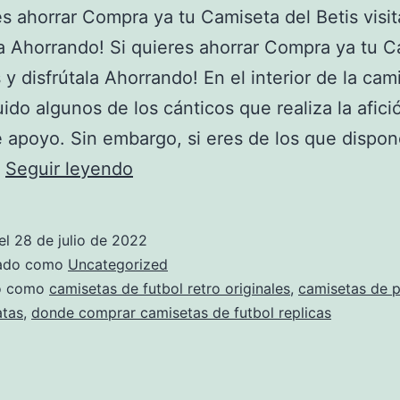
es ahorrar Compra ya tu Camiseta del Betis visit
la Ahorrando! Si quieres ahorrar Compra ya tu 
s y disfrútala Ahorrando! En el interior de la cam
uido algunos de los cánticos que realiza la afici
 apoyo. Sin embargo, si eres de los que dispo
Camisetas
…
Seguir leyendo
Futbol
Americano
el
28 de julio de 2022
Decathlon
zado como
Uncategorized
do como
camisetas de futbol retro originales
,
camisetas de p
atas
,
donde comprar camisetas de futbol replicas
¡PRECIOS
Imbatibles
2022!