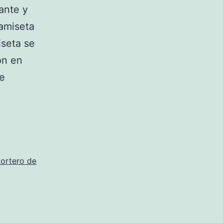
ante y
Camiseta
iseta se
ón en
ne
ortero de