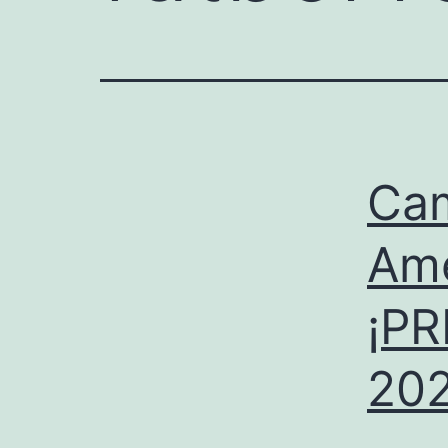
Cam
Ame
¡PR
202