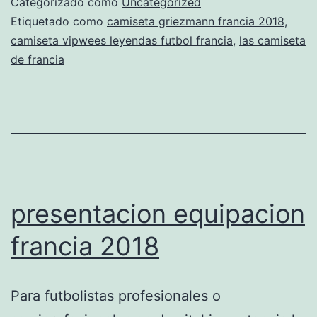
Categorizado como
Uncategorized
una
Etiquetado como
camiseta griezmann francia 2018
,
camiseta vipwees leyendas futbol francia
,
las camiseta
rosa
de francia
de
francia
presentacion equipacion
francia 2018
Para futbolistas profesionales o