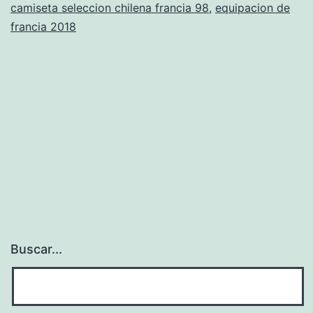
camiseta seleccion chilena francia 98
,
equipacion de
francia
francia 2018
98
Buscar...