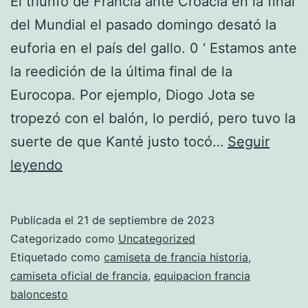
El triunfo de Francia ante Croacia en la final
del Mundial el pasado domingo desató la
euforia en el país del gallo. 0 ‘ Estamos ante
la reedición de la última final de la
Eurocopa. Por ejemplo, Diogo Jota se
tropezó con el balón, lo perdió, pero tuvo la
suerte de que Kanté justo tocó…
Seguir
Griezmann
leyendo
Convenció
A
Publicada el
21 de septiembre de 2023
Lucas
Categorizado como
Uncategorized
Hernandez
Etiquetado como
camiseta de francia historia
,
camiseta oficial de francia
,
equipacion francia
De
baloncesto
Jugar