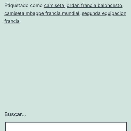
a
Etiquetado como
camiseta jordan francia baloncesto
,
camiseta mbappe francia mundial
,
segunda equipacion
francia
francia
Buscar...