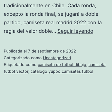
tradicionalmente en Chile. Cada ronda,
excepto la ronda final, se jugará a doble
partido, camiseta real madrid 2022 con la
camiset
regla del valor doble…
Seguir leyendo
de
futbol
Publicada el
7 de septiembre de 2022
espaa
Categorizado como
Uncategorized
mundial
Etiquetado como
camiseta de futbol dibujo
,
camiseta
futbol vector
,
catalogo yupoo camisetas futbol
2010