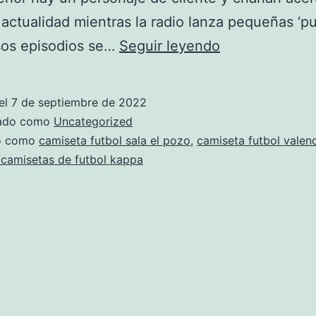
actualidad mientras la radio lanza pequeñas ‘pul
camisetas
os episodios se…
Seguir leyendo
de
futbol
el
7 de septiembre de 2022
diseo
zado como
Uncategorized
propio
do como
camiseta futbol sala el pozo
,
camiseta futbol valen
 camisetas de futbol kappa