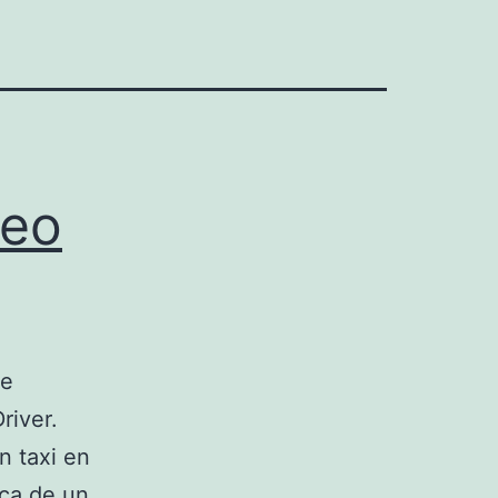
seo
de
river.
n taxi en
rca de un