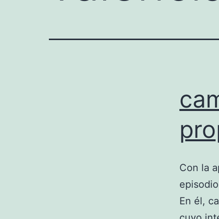
cam
pro
Con la a
episodio
En él, c
cuyo int