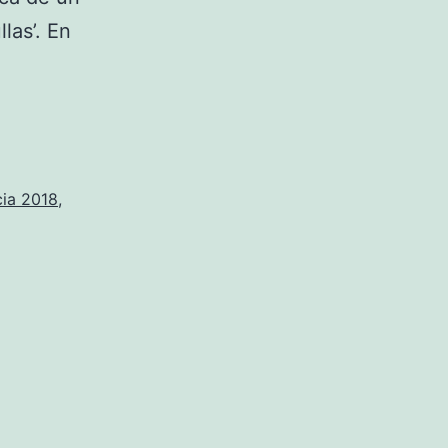
las’. En
cia 2018
,