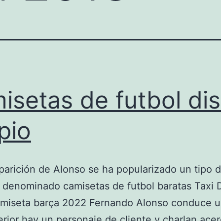
isetas de futbol di
pio
parición de Alonso se ha popularizado un tipo 
 denominado camisetas de futbol baratas Taxi D
amiseta barça 2022 Fernando Alonso conduce u
erior hay un personaje de cliente y charlan ace