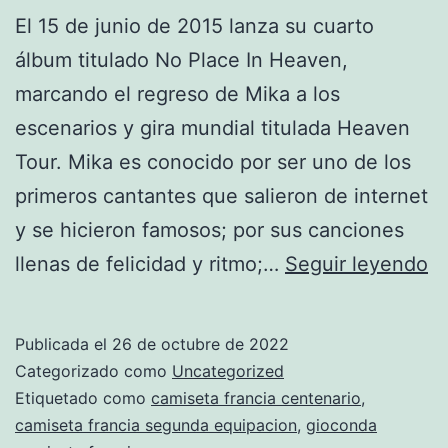
El 15 de junio de 2015 lanza su cuarto
álbum titulado No Place In Heaven,
marcando el regreso de Mika a los
escenarios y gira mundial titulada Heaven
Tour. Mika es conocido por ser uno de los
primeros cantantes que salieron de internet
y se hicieron famosos; por sus canciones
eq
llenas de felicidad y ritmo;…
Seguir leyendo
fr
ni
Publicada el
26 de octubre de 2022
ta
Categorizado como
Uncategorized
10
Etiquetado como
camiseta francia centenario
,
camiseta francia segunda equipacion
,
gioconda
11