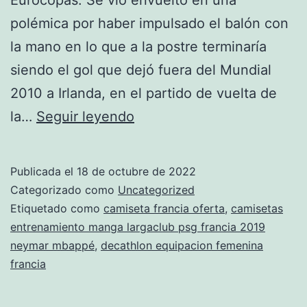
polémica por haber impulsado el balón con
la mano en lo que a la postre terminaría
siendo el gol que dejó fuera del Mundial
2010 a Irlanda, en el partido de vuelta de
camiseta
la…
Seguir leyendo
de
francia
Publicada el
18 de octubre de 2022
mundial
Categorizado como
Uncategorized
2018
Etiquetado como
camiseta francia oferta
,
camisetas
entrenamiento manga largaclub psg francia 2019
rusia
neymar mbappé
,
decathlon equipacion femenina
futbol
francia