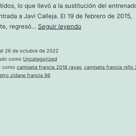
tidos, lo que llevó a la sustitución del entrenado
trada a Javi Calleja. El 19 de febrero de 2015,
camiseta
nte, regresó…
Seguir leyendo
zidane
francia
el
26 de octubre de 2022
10
zado como
Uncategorized
do como
camiseta francia 2018 rayas
,
camiseta francia niño
etro zidane francia 96