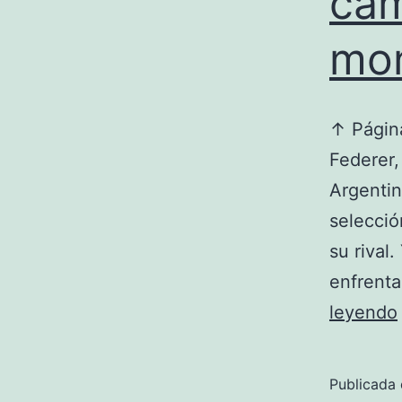
cam
mon
↑ Página
Federer,
Argentin
selecció
su rival
enfrenta
leyendo
Publicada 