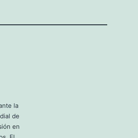
ante la
dial de
sión en
os. El