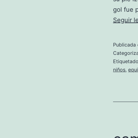
gol fue 
Seguir 
Publicada 
Categori
Etiqueta
niños
,
equi