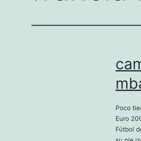
cam
mb
Poco tie
Euro 200
Fútbol d
su pie i