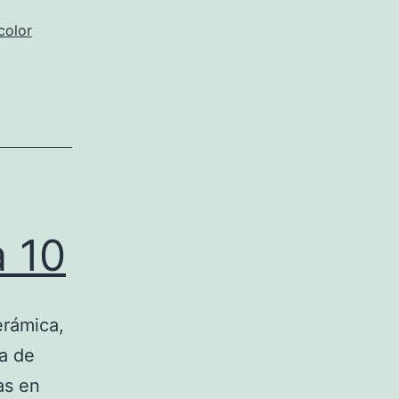
color
a 10
erámica,
ra de
as en