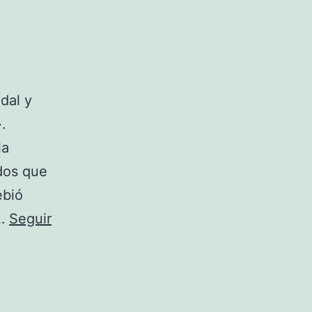
dal y
.
la
dos que
ebió
s…
Seguir