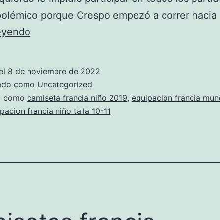
polémico porque Crespo empezó a correr hacia 
camiseta
leyendo
de
francia
el
8 de noviembre de 2022
mbappe
zado como
Uncategorized
do como
camiseta francia niño 2019
,
equipacion francia mun
pacion francia niño talla 10-11