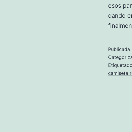
esos par
dando en
finalme
Publicada 
Categori
Etiqueta
camiseta r