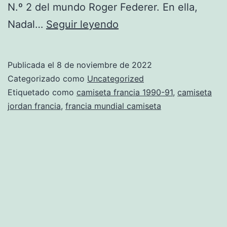
N.º 2 del mundo Roger Federer. En ella,
equipacion
Nadal…
Seguir leyendo
francia
pes
Publicada el
8 de noviembre de 2022
2018
Categorizado como
Uncategorized
Etiquetado como
camiseta francia 1990-91
,
camiseta
jordan francia
,
francia mundial camiseta