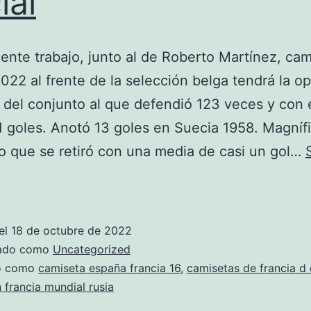
ial
ente trabajo, junto al de Roberto Martínez, ca
2022 al frente de la selección belga tendrá la o
 del conjunto al que defendió 123 veces y con 
 goles. Anotó 13 goles en Suecia 1958. Magníf
o que se retiró con una media de casi un gol…
camiseta
francia
2019
el
18 de octubre de 2022
14
zado como
Uncategorized
oficial
do como
camiseta españa francia 16
,
camisetas de francia d
 francia mundial rusia