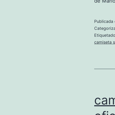
de Mari
Publicada 
Categori
Etiqueta
camiseta s
cam