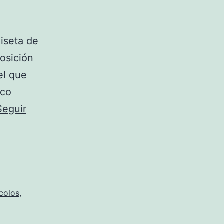
miseta de
posición
el que
ico
Seguir
 colos
,