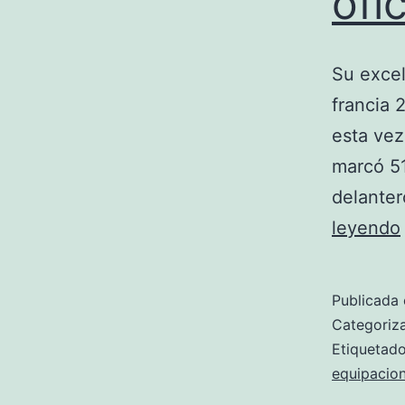
ofic
Su excel
francia 
esta vez
marcó 51
delanter
leyendo
Publicada 
Categori
Etiqueta
equipacion