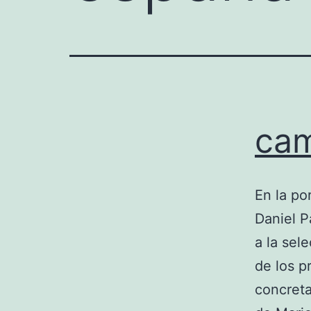
cam
En la por
Daniel P
a la sel
de los p
concreta