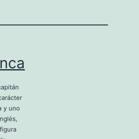
anca
capitán
carácter
a y uno
nglés,
figura