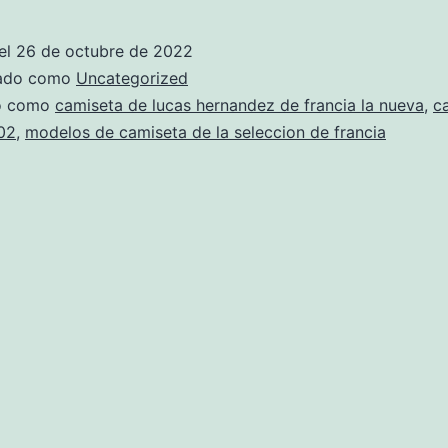
francia
campeona
el
26 de octubre de 2022
del
zado como
Uncategorized
mundo
do como
camiseta de lucas hernandez de francia la nueva
,
c
02
,
modelos de camiseta de la seleccion de francia