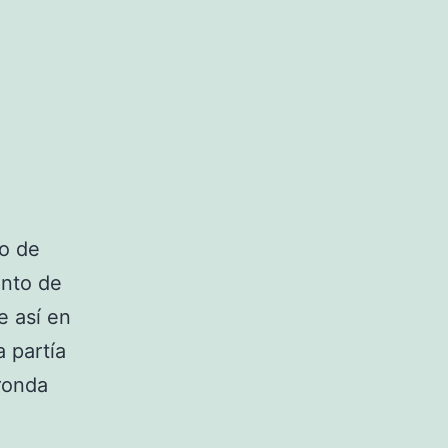
io de
ento de
e así en
a partía
ronda