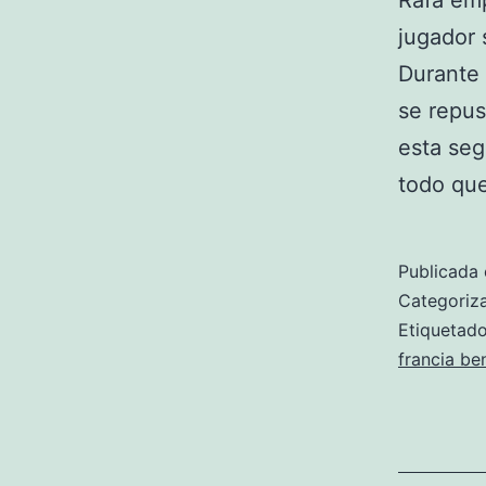
Rafa emp
jugador 
Durante 
se repus
esta seg
todo q
Publicada 
Categori
Etiqueta
francia be