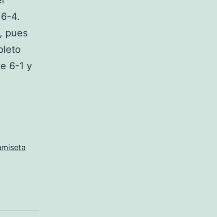
l
 6-4.
, pues
pleto
e 6-1 y
amiseta