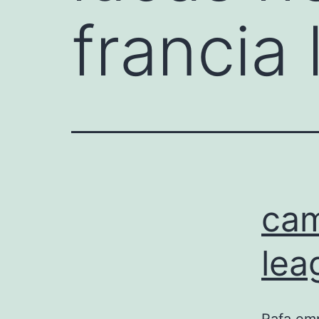
francia
cam
lea