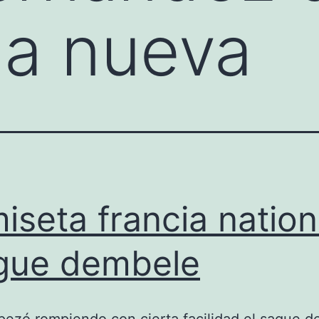
 la nueva
iseta francia nation
gue dembele