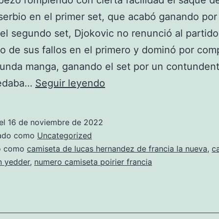
ezó rompiendo con cierta facilidad el saque de
serbio en el primer set, que acabó ganando por
el segundo set, Djokovic no renunció al partido
o de sus fallos en el primero y dominó por com
unda manga, ganando el set por un contundent
camiseta
uedaba…
Seguir leyendo
francia
nations
el
16 de noviembre de 2022
league
zado como
Uncategorized
dembele
do como
camiseta de lucas hernandez de francia la nueva
,
c
n yedder
,
numero camiseta poirier francia