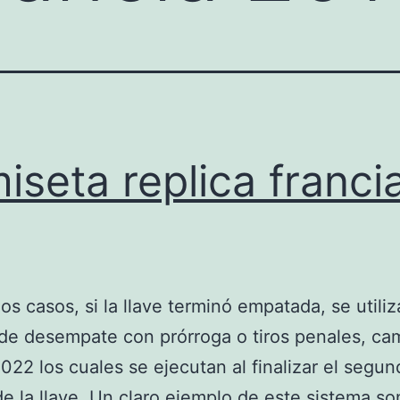
iseta replica franci
os casos, si la llave terminó empatada, se utiliz
de desempate con prórroga o tiros penales, ca
2022 los cuales se ejecutan al finalizar el segu
de la llave. Un claro ejemplo de este sistema so