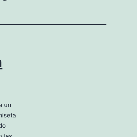
a
a un
miseta
ndo
n las