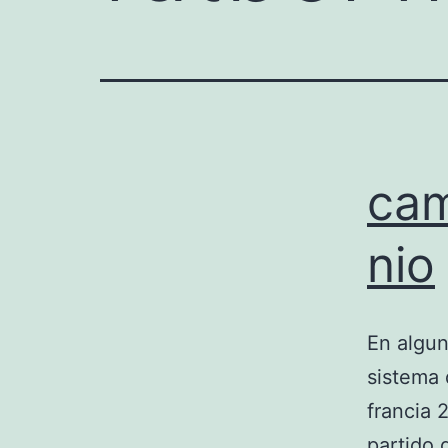
cam
nio
En algun
sistema 
francia 
partido 