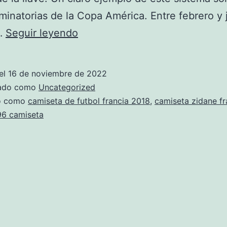
iminatorias de la Copa América. Entre febrero y 
camiseta
…
Seguir leyendo
replica
francia
el
16 de noviembre de 2022
nio
zado como
Uncategorized
do como
camiseta de futbol francia 2018
,
camiseta zidane fr
96 camiseta