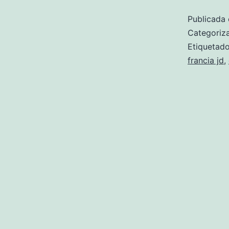
Publicada 
Categori
Etiqueta
francia jd
,