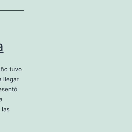
a
año tuvo
 llegar
resentó
a
 las