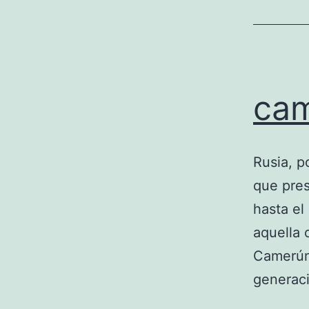
cam
Rusia, p
que pres
hasta el
aquella 
Camerún.
generac