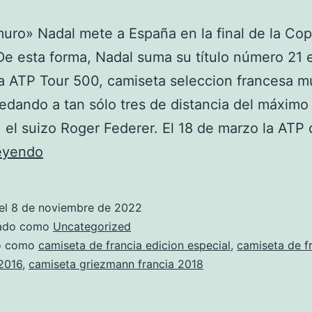
uro» Nadal mete a España en la final de la Co
De esta forma, Nadal suma su título número 21 e
a ATP Tour 500, camiseta seleccion francesa m
dando a tan sólo tres de distancia del máximo
 el suizo Roger Federer. El 18 de marzo la ATP
camiseta
leyendo
francia
mundial
el
8 de noviembre de 2022
2
zado como
Uncategorized
estrellas
do como
camiseta de francia edicion especial
,
camiseta de f
2016
,
camiseta griezmann francia 2018