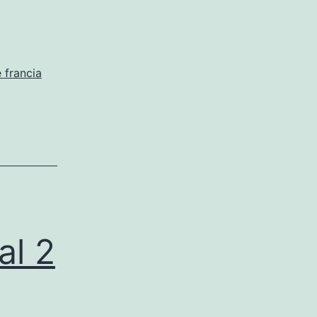
vintage
francia
 francia
al 2