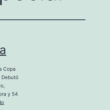
ia
la Copa
. Debutó
ro,
ora y 54
camiseta
do