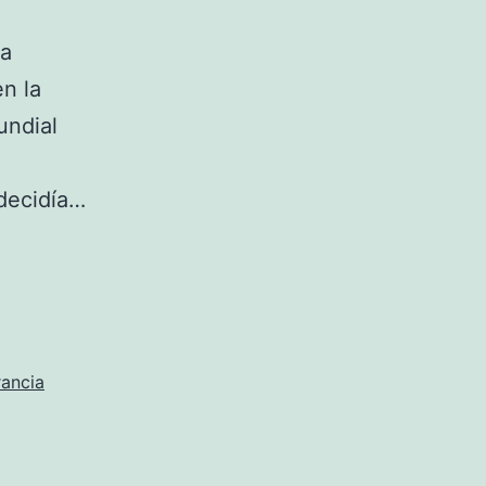
pa
n la
undial
 decidía…
rancia