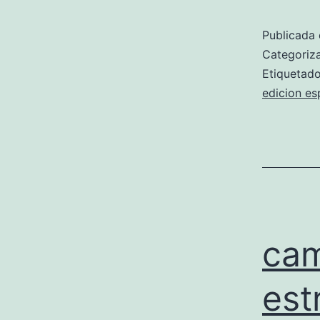
Publicada 
Categori
Etiqueta
edicion es
cam
est