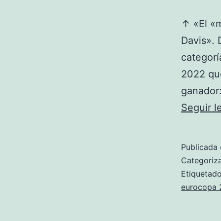
↑ «El «m
Davis». 
categorí
2022 que
ganador:
Seguir 
Publicada 
Categori
Etiqueta
eurocopa 