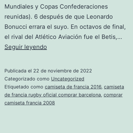
Mundiales y Copas Confederaciones
reunidas). 6 después de que Leonardo
Bonucci errara el suyo. En octavos de final,
el rival del Atlético Aviación fue el Betis,…
camiseta
Seguir leyendo
con
la
Publicada el
22 de noviembre de 2022
bandera
Categorizado como
Uncategorized
de
Etiquetado como
camiseta de francia 2016
,
camiseta
de francia rugby oficial comprar barcelona
,
comprar
francia
camiseta francia 2008