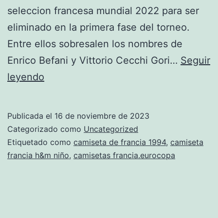
seleccion francesa mundial 2022 para ser
eliminado en la primera fase del torneo.
Entre ellos sobresalen los nombres de
Enrico Befani y Vittorio Cecchi Gori…
Seguir
camiseta
leyendo
de
francia
Publicada el
16 de noviembre de 2023
2018
Categorizado como
Uncategorized
blanca
Etiquetado como
camiseta de francia 1994
,
camiseta
francia h&m niño
,
camisetas francia.eurocopa