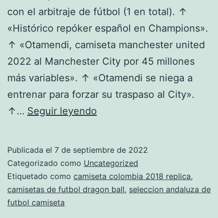
con el arbitraje de fútbol (1 en total). ↑
«Histórico repóker español en Champions».
↑ «Otamendi, camiseta manchester united
2022 al Manchester City por 45 millones
más variables». ↑ «Otamendi se niega a
entrenar para forzar su traspaso al City».
camisetas
↑…
Seguir leyendo
de
futbol
Publicada el
7 de septiembre de 2022
asics
Categorizado como
Uncategorized
Etiquetado como
camiseta colombia 2018 replica
,
camisetas de futbol dragon ball
,
seleccion andaluza de
futbol camiseta