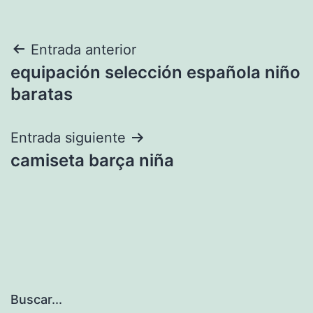
Navegación
Entrada anterior
equipación selección española niño
de
baratas
entradas
Entrada siguiente
camiseta barça niña
Buscar...