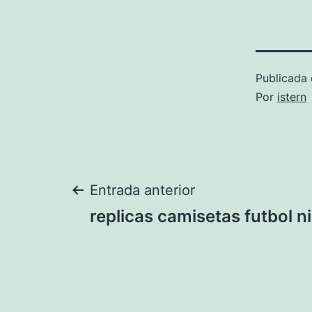
Publicada 
Por
istern
Navegación
Entrada anterior
replicas camisetas futbol n
de
entradas