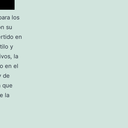
ara los
on su
ertido en
ilo y
ivos, la
o en el
y de
a que
e la