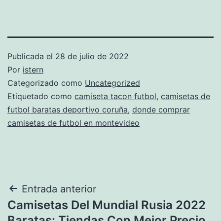
Publicada el
28 de julio de 2022
Por
istern
Categorizado como
Uncategorized
Etiquetado como
camiseta tacon futbol
,
camisetas de
futbol baratas deportivo coruña
,
donde comprar
camisetas de futbol en montevideo
Navegación
Entrada anterior
Camisetas Del Mundial Rusia 2022
de
Baratas: Tiendas Con Mejor Precio