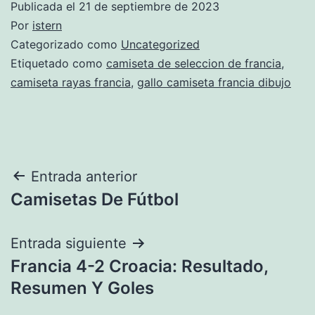
Publicada el
21 de septiembre de 2023
Por
istern
Categorizado como
Uncategorized
Etiquetado como
camiseta de seleccion de francia
,
camiseta rayas francia
,
gallo camiseta francia dibujo
Navegación
Entrada anterior
Camisetas De Fútbol
de
entradas
Entrada siguiente
Francia 4-2 Croacia: Resultado,
Resumen Y Goles