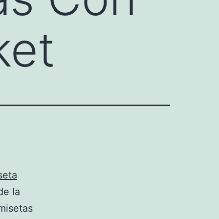
ket
seta
de la
misetas