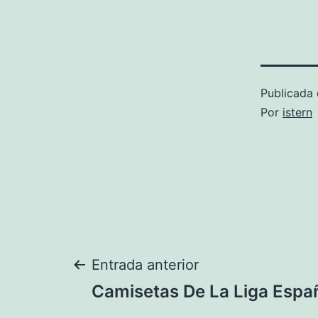
Publicada 
Por
istern
Navegación
Entrada anterior
Camisetas De La Liga Espa
de