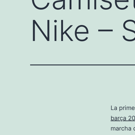
Nike –
La prime
barça 2
marcha d