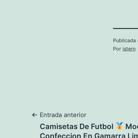
Publicada 
Por
istern
Navegación
Entrada anterior
Camisetas De Futbol
Mod
de
Confeccion En Gamarra Li