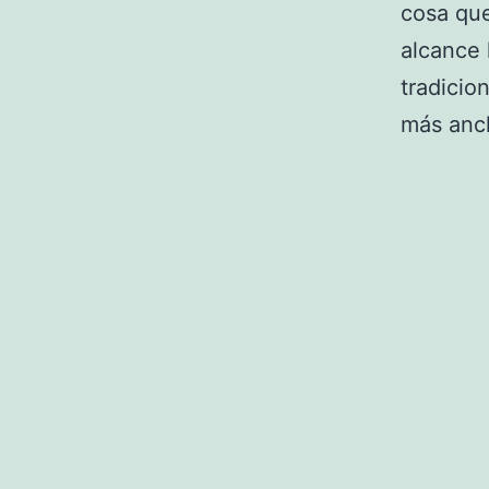
cosa que
alcance 
tradicio
más anch