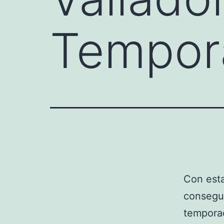
Tempor
Con esta
consegui
temporad