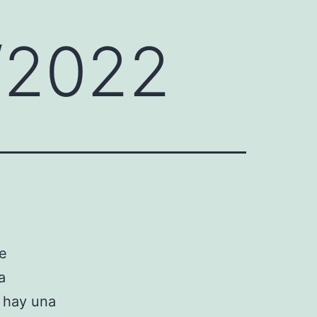
/2022
de
a
 hay una