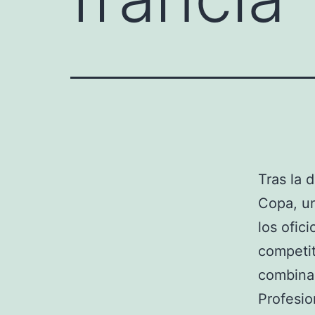
Tras la 
Copa, un
los ofic
competit
combinad
Profesio