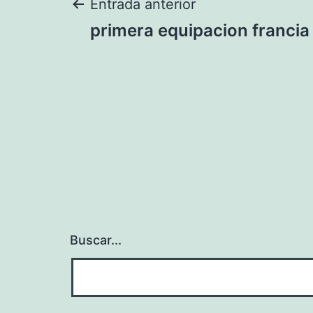
Navegación
Entrada anterior
primera equipacion francia
de
entradas
Buscar...