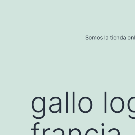
Saltar
al
contenido
Somos la tienda onl
gallo l
francia