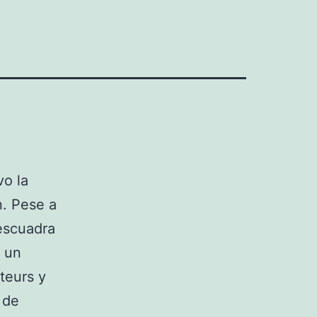
vo la
n. Pese a
 escuadra
ó un
teurs y
 de