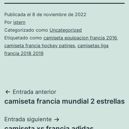
Publicada el
8 de noviembre de 2022
Por
istern
Categorizado como
Uncategorized
Etiquetado como
camiseta equipacion francia 2016
,
camiseta francia hockey patines
,
camisetas liga
francia 2018 2019
Navegación
Entrada anterior
camiseta francia mundial 2 estrellas
de
entradas
Entrada siguiente
camiseta xs francia adidas