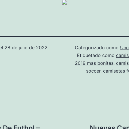
el
28 de julio de 2022
Categorizado como
Unc
Etiquetado como
camis
2019 mas bonitas
,
camis
soccer
,
camisetas f
De Futbol –
Nuevas Cam