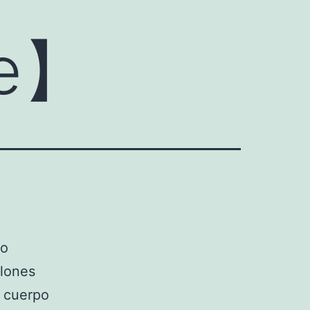
ne】
mo
alones
 cuerpo