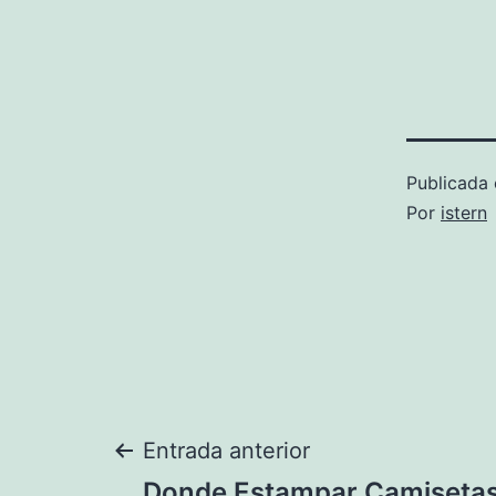
Publicada 
Por
istern
Navegación
Entrada anterior
Donde Estampar Camisetas 