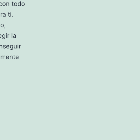
 con todo
a ti.
to,
gir la
nseguir
vemente