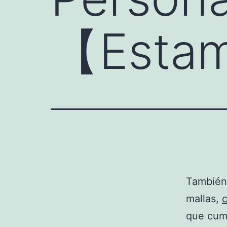
【Estam
También
mallas,
que cum