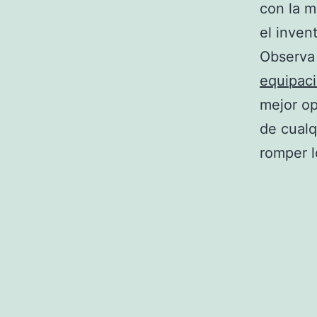
con la m
el inven
Observa 
equipaci
mejor op
de cualq
romper l