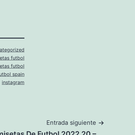
ategorized
etas futbol
etas futbol
utbol spain
instagram
Entrada siguiente
isetas De Futbol 2022 20 –