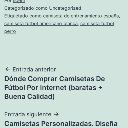
Por
istern
Categorizado como
Uncategorized
Etiquetado como
camiseta de entrenamiento españa
,
camiseta futbol americano blanca
,
camiseta futbol
perro
Navegación
Entrada anterior
Dónde Comprar Camisetas De
de
Fútbol Por Internet (baratas +
entradas
Buena Calidad)
Entrada siguiente
Camisetas Personalizadas. Diseña