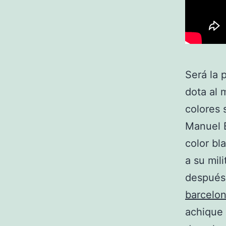
Será la 
dota al 
colores 
Manuel B
color bl
a su mil
después
barcelo
achique 