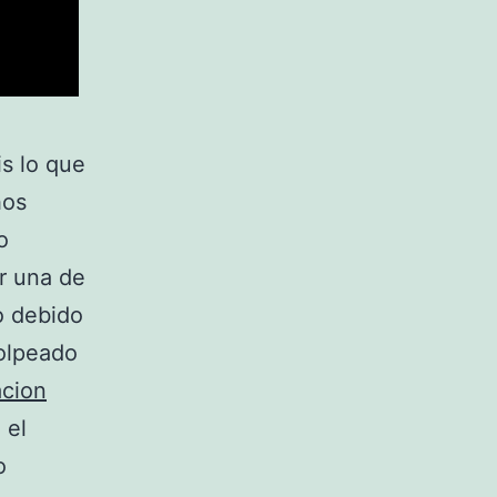
is lo que
hos
o
r una de
o debido
golpeado
acion
 el
o