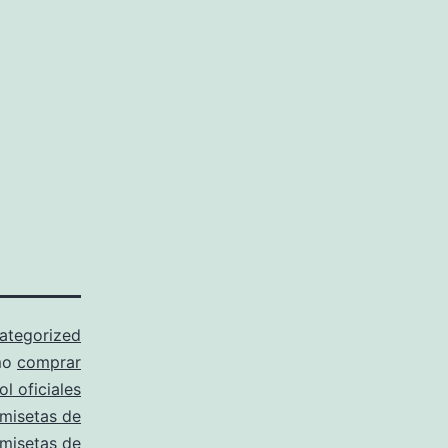
ategorized
mo
comprar
l oficiales
misetas de
amisetas de