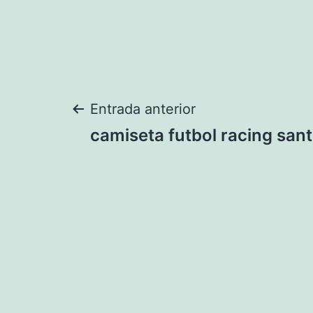
Navegación
Entrada anterior
camiseta futbol racing san
de
entradas