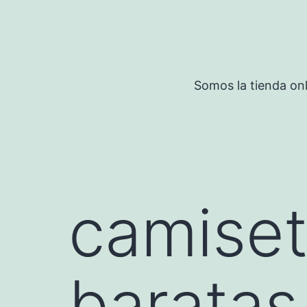
Saltar
al
contenido
Somos la tienda onl
camiset
baratas