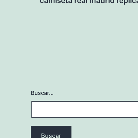
camiseta real madrid réplic
de
entradas
Buscar...