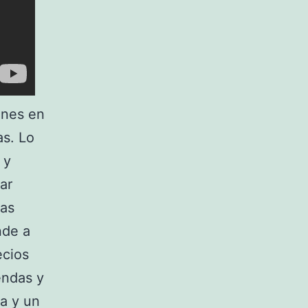
ones en
as. Lo
 y
ar
las
nde a
ecios
endas y
a y un