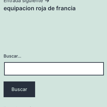
entradas
Entrada siguiente
equipacion roja de francia
Buscar...