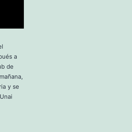
el
pués a
ub de
 mañana,
ria y se
 Unai