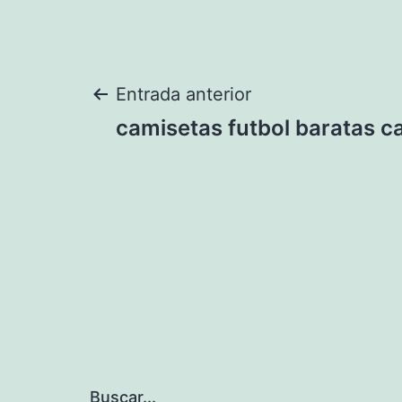
Navegación
Entrada anterior
camisetas futbol baratas ca
de
entradas
Buscar...