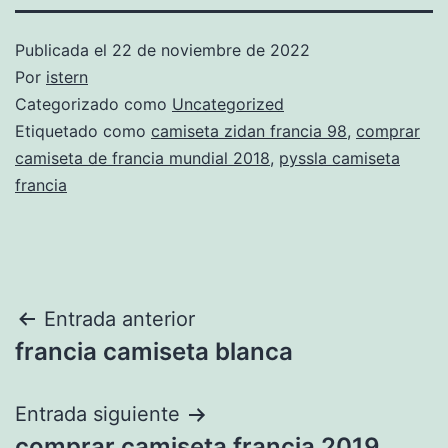
Publicada el
22 de noviembre de 2022
Por
istern
Categorizado como
Uncategorized
Etiquetado como
camiseta zidan francia 98
,
comprar
camiseta de francia mundial 2018
,
pyssla camiseta
francia
Navegación
Entrada anterior
francia camiseta blanca
de
entradas
Entrada siguiente
comprar camiseta francia 2019