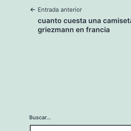
Navegación
Entrada anterior
cuanto cuesta una camiseta
de
griezmann en francia
entradas
Buscar...