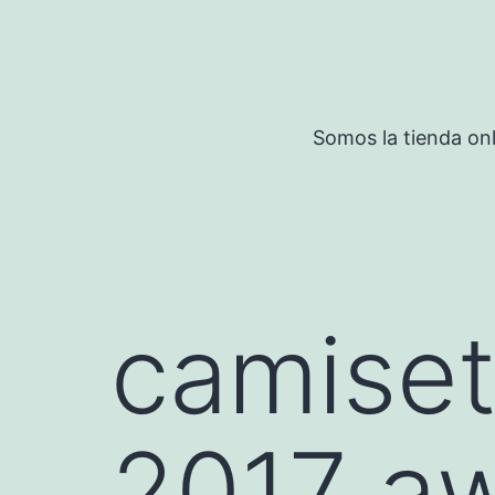
Saltar
al
contenido
Somos la tienda onl
camiset
2017 a