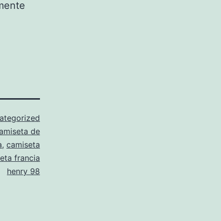
amente
ategorized
amiseta de
a
,
camiseta
eta francia
henry 98