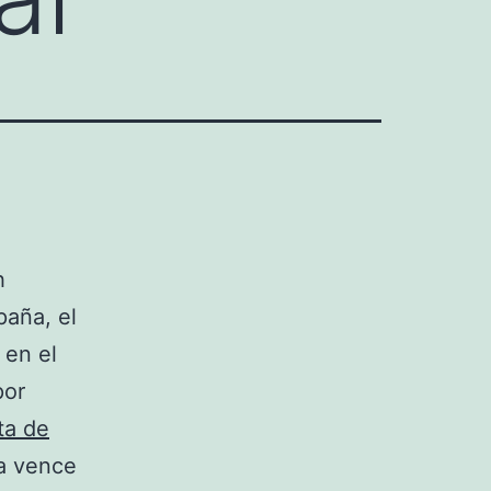
h
paña, el
 en el
por
ta de
a vence