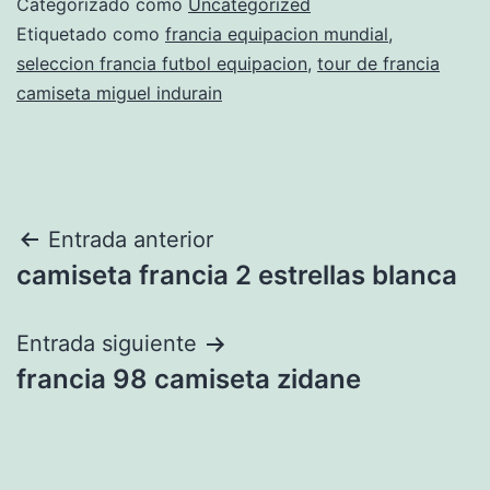
Categorizado como
Uncategorized
Etiquetado como
francia equipacion mundial
,
seleccion francia futbol equipacion
,
tour de francia
camiseta miguel indurain
Navegación
Entrada anterior
camiseta francia 2 estrellas blanca
de
entradas
Entrada siguiente
francia 98 camiseta zidane