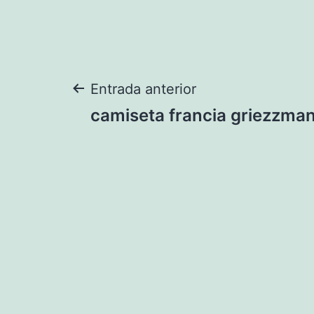
Navegación
Entrada anterior
camiseta francia griezzman
de
entradas