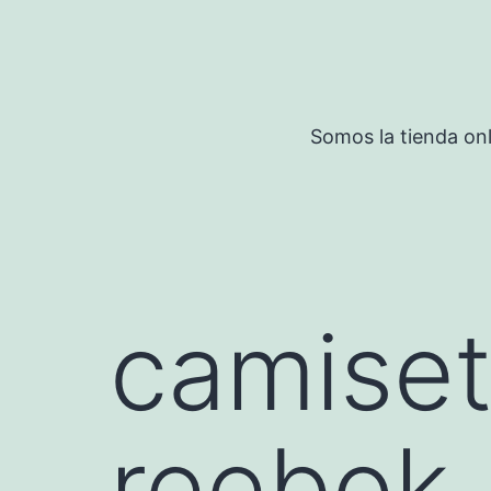
Saltar
al
contenido
Somos la tienda onl
camiset
reebok