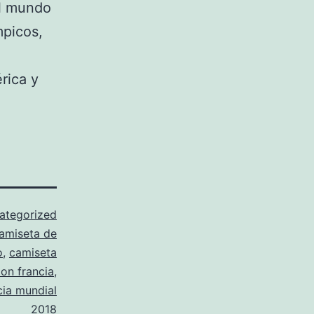
el mundo
mpicos,
rica y
ategorized
amiseta de
o
,
camiseta
ion francia
,
cia mundial
2018