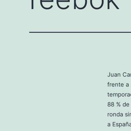
Juan Car
frente a
temporad
88 % de 
ronda si
a España