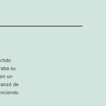
rtido
raba su
con un
avanzó de
nciendo