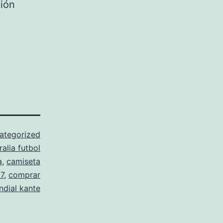
ción
ategorized
ralia futbol
a
,
camiseta
17
,
comprar
ndial kante