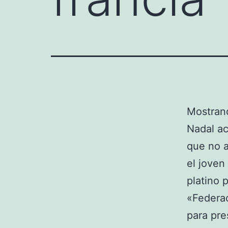
Mostrand
Nadal ac
que no 
el joven
platino 
«Federac
para pre