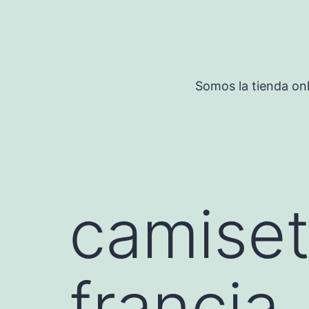
Saltar
al
contenido
Somos la tienda onl
camiset
francia