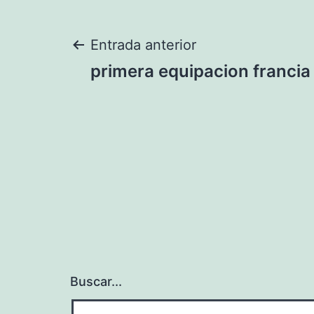
Navegación
Entrada anterior
primera equipacion franci
de
entradas
Buscar...