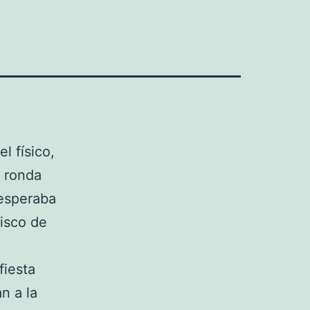
l físico,
, ronda
esperaba
Disco de
fiesta
n a la